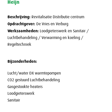
Heijn
Nieuws
Werken bij
Beschrijving:
Revitalisatie Distributie centrum
Opdrachtgever:
De Vries en Verburg
Contact
Werkzaamheden:
Loodgieterswerk en Sanitair /
Luchtbehandeling / Verwarming en koeling /
Regeltechniek
Bijzonderheden:
Lucht/water DX warmtepompen
CO2 gestuurd Luchtbehandeling
Gasgestookte heaters
Loodgieterswerk
Sanitair