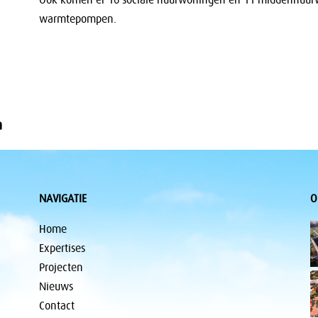
Ook komen er 16 sociale huurwoningen en 11 middenhuurw
warmtepompen.
a
NAVIGATIE
O
Home
Expertises
Projecten
Nieuws
Contact