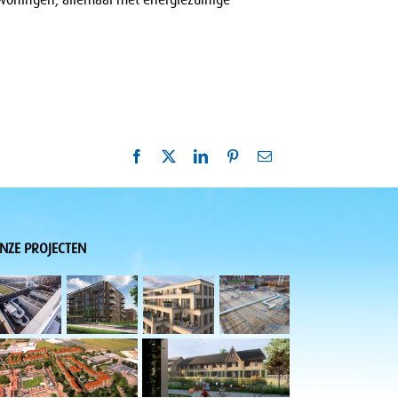
oningen, allemaal met energiezuinige
Facebook
X
LinkedIn
Pinterest
E-
mail
NZE PROJECTEN