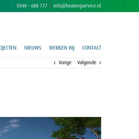
0348 – 688 777
|
info@heatingservice.nl
OJECTEN
NIEUWS
WERKEN BIJ
CONTACT
Vorige
Volgende