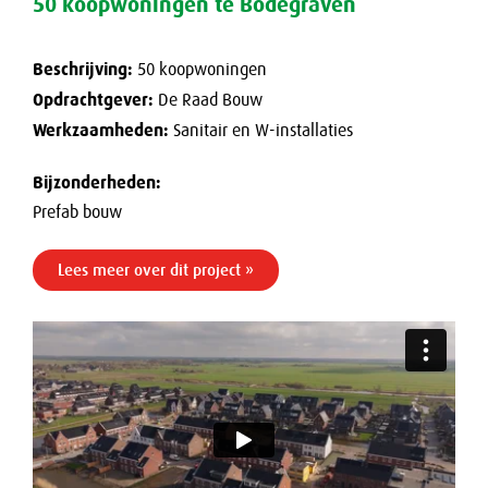
50 koopwoningen te Bodegraven
Nieuws
Beschrijving:
Werken bij
50 koopwoningen
Opdrachtgever:
De Raad Bouw
Contact
Werkzaamheden:
Sanitair en W-installaties
Bijzonderheden:
Prefab bouw
Lees meer over dit project »