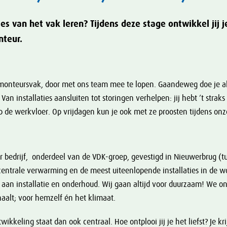
es van het vak leren? Tijdens deze stage ontwikkel jij j
nteur.
monteursvak, door met ons team mee te lopen. Gaandeweg doe je a
Van installaties aansluiten tot storingen verhelpen: jij hebt ’t straks
p de werkvloer. Op vrijdagen kun je ook met ze proosten tijdens onze
air bedrijf, onderdeel van de VDK-groep, gevestigd in Nieuwerbrug (
 centrale verwarming en de meest uiteenlopende installaties in de w
 aan installatie en onderhoud. Wij gaan altijd voor duurzaam! We 
alt; voor hemzelf én het klimaat.
kkeling staat dan ook centraal. Hoe ontplooi jij je het liefst? Je kri