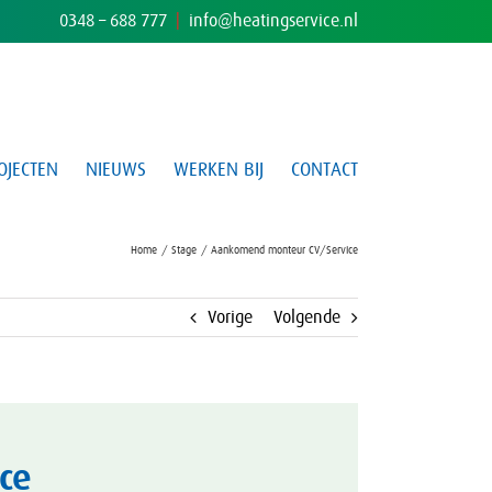
0348 – 688 777
|
info@heatingservice.nl
OJECTEN
NIEUWS
WERKEN BIJ
CONTACT
Home
Stage
Aankomend monteur CV/Service
Vorige
Volgende
ce