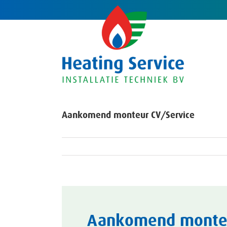
Ga
naar
inhoud
Aankomend monteur CV/Service
Aankomend monteur